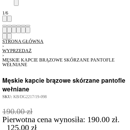
1
/
6
STRONA GŁÓWNA
›
WYPRZEDAŻ
›
MĘSKIE KAPCIE BRĄZOWE SKÓRZANE PANTOFLE
WEŁNIANE
Męskie kapcie brązowe skórzane pantofle
wełniane
SKU:
KB/DG2217/19-098
190.00
zł
Pierwotna cena wynosiła: 190.00 zł.
125.00
zł