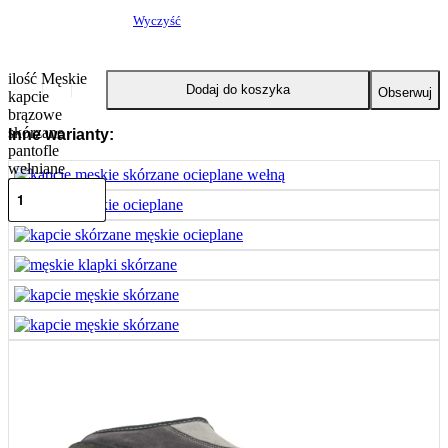
Wyczyść
ilość Męskie
Dodaj do koszyka
Obserwuj
kapcie
brązowe
skórzane
Inne warianty:
pantofle
wełniane