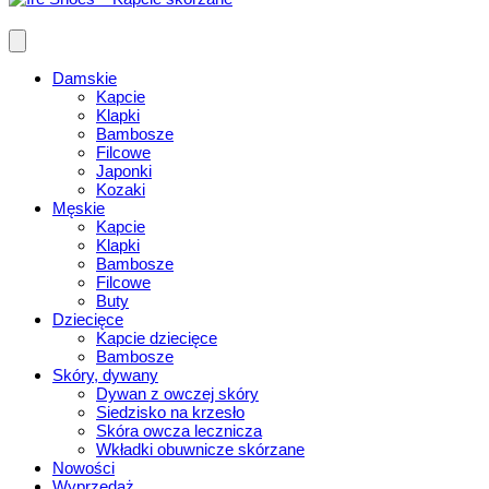
Damskie
Kapcie
Klapki
Bambosze
Filcowe
Japonki
Kozaki
Męskie
Kapcie
Klapki
Bambosze
Filcowe
Buty
Dziecięce
Kapcie dziecięce
Bambosze
Skóry, dywany
Dywan z owczej skóry
Siedzisko na krzesło
Skóra owcza lecznicza
Wkładki obuwnicze skórzane
Nowości
Wyprzedaż