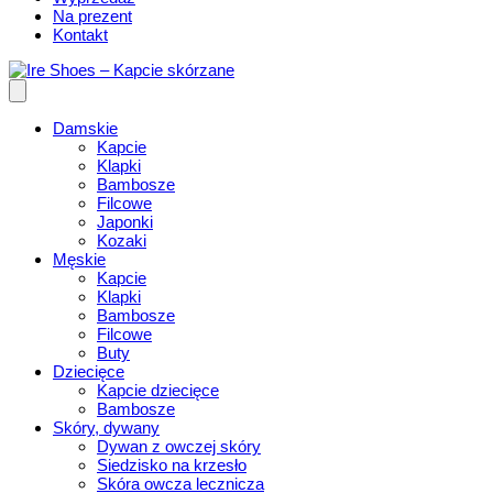
Na prezent
Kontakt
Damskie
Kapcie
Klapki
Bambosze
Filcowe
Japonki
Kozaki
Męskie
Kapcie
Klapki
Bambosze
Filcowe
Buty
Dziecięce
Kapcie dziecięce
Bambosze
Skóry, dywany
Dywan z owczej skóry
Siedzisko na krzesło
Skóra owcza lecznicza