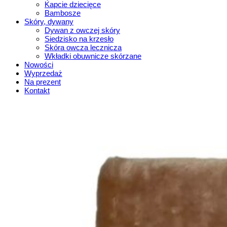
Kapcie dziecięce
Bambosze
Skóry, dywany
Dywan z owczej skóry
Siedzisko na krzesło
Skóra owcza lecznicza
Wkładki obuwnicze skórzane
Nowości
Wyprzedaż
Na prezent
Kontakt