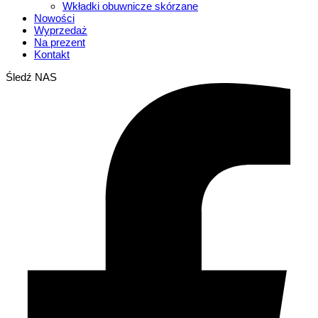
Wkładki obuwnicze skórzane
Nowości
Wyprzedaż
Na prezent
Kontakt
Śledź NAS