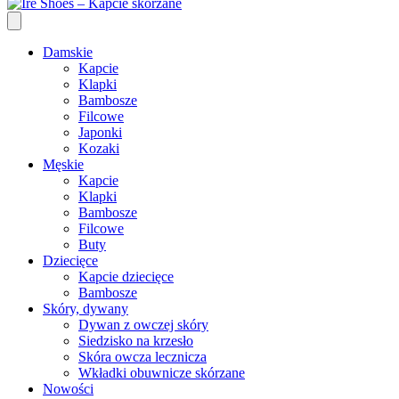
Damskie
Kapcie
Klapki
Bambosze
Filcowe
Japonki
Kozaki
Męskie
Kapcie
Klapki
Bambosze
Filcowe
Buty
Dziecięce
Kapcie dziecięce
Bambosze
Skóry, dywany
Dywan z owczej skóry
Siedzisko na krzesło
Skóra owcza lecznicza
Wkładki obuwnicze skórzane
Nowości