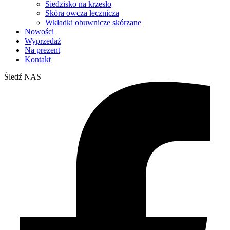
Siedzisko na krzesło
Skóra owcza lecznicza
Wkładki obuwnicze skórzane
Nowości
Wyprzedaż
Na prezent
Kontakt
Śledź NAS