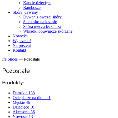
Kapcie dziecięce
Bambosze
Skóry, dywany
Dywan z owczej skóry
Siedzisko na krzesło
Skóra owcza lecznicza
Wkładki obuwnicze skórzane
Nowości
Wyprzedaż
Na prezent
Kontakt
Ire Shoes
—
Pozostałe
Pozostałe
Produkty:
Damskie
138
Ocieplacze na dłonie
1
Męskie
46
Dziecięce
10
Akcesoria
36
Nowości
13