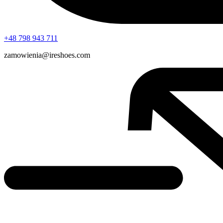
+48 798 943 711
zamowienia@ireshoes.com