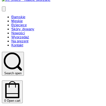
Damskie
Męskie
Dziecięce
Skóry, dywany
Nowości
Wyprzedaż
Na prezent
Kontakt
Search open
0
Open cart