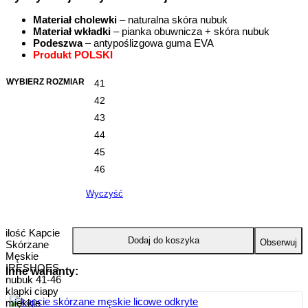
Materiał cholewki
– naturalna skóra nubuk
Materiał wkładki
– pianka obuwnicza + skóra nubuk
Podeszwa
– antypoślizgowa guma EVA
Produkt POLSKI
WYBIERZ ROZMIAR
41
42
43
44
45
46
Wyczyść
ilość Kapcie
Dodaj do koszyka
Obserwuj
Skórzane
Męskie
IRESHOES
Inne warianty:
nubuk 41-46
klapki ciapy
miękkie