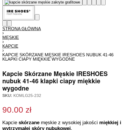
STRONA GŁÓWNA
›
MĘSKIE
›
KAPCIE
›
KAPCIE SKÓRZANE MĘSKIE IRESHOES NUBUK 41-46
KLAPKI CIAPY MIĘKKIE WYGODNE
Kapcie Skórzane Męskie IRESHOES
nubuk 41-46 klapki ciapy miękkie
wygodne
SKU:
KOMLG25-232
90.00
zł
Kapcie
skórzane
męskie z wysokiej jakości
miękkiej i
wytrzymałej skóry nubukowej
.