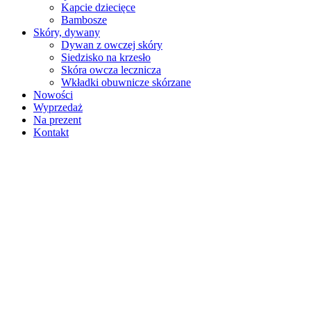
Kapcie dziecięce
Bambosze
Skóry, dywany
Dywan z owczej skóry
Siedzisko na krzesło
Skóra owcza lecznicza
Wkładki obuwnicze skórzane
Nowości
Wyprzedaż
Na prezent
Kontakt