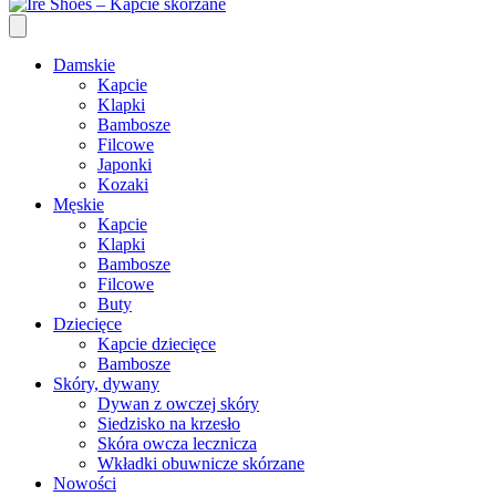
Damskie
Kapcie
Klapki
Bambosze
Filcowe
Japonki
Kozaki
Męskie
Kapcie
Klapki
Bambosze
Filcowe
Buty
Dziecięce
Kapcie dziecięce
Bambosze
Skóry, dywany
Dywan z owczej skóry
Siedzisko na krzesło
Skóra owcza lecznicza
Wkładki obuwnicze skórzane
Nowości