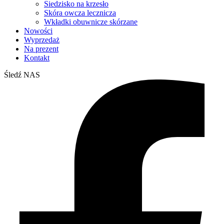
Siedzisko na krzesło
Skóra owcza lecznicza
Wkładki obuwnicze skórzane
Nowości
Wyprzedaż
Na prezent
Kontakt
Śledź NAS