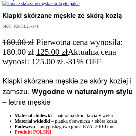
Klapki skórzane męskie ze skórą kozią
SKU:
KMGL23-141
180.00
zł
Pierwotna cena wynosiła:
180.00 zł.
125.00
zł
Aktualna cena
wynosi: 125.00 zł.
-31% OFF
Klapki skórzane męskie ze skóry koziej i
zamszu.
Wygodne w naturalnym stylu
– letnie męskie
Materiał cholewki
– naturalna skóra kozia + welur
Materiał wkładki
– pianka obuwnicza + skóra kozia
Podeszwa
– antypoślizgowa guma EVA 20/10 mm
Produkt POLSKI